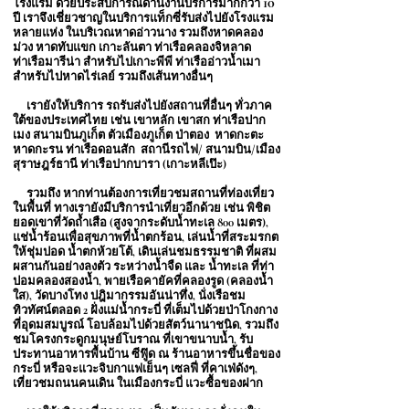
10
โรงแรม ด้วยประสบการณ์ด้านงานบริการมากกว่า
ปี เราจึงเชี่ยวชาญในบริการแท็กซี่รับส่งไปยังโรงแรม
หลายแห่ง ในบริเวณหาดอ่าวนาง รวมถึงหาดคลอง
ม่วง หาดทับแขก เกาะลันตา ท่าเรือคลองจิหลาด
ท่าเรือมารีน่า สำหรับไปเกาะพีพี ท่าเรืออ่าวน้ำเมา
สำหรับไปหาดไร่เลย์ รวมถึงเส้นทางอื่นๆ
เรายังให้บริการ รถรับส่งไปยังสถานที่อื่นๆ ทั่วภาค
ใต้ของประเทศไทย เช่น เขาหลัก เขาสก ท่าเรือปาก
เมง สนามบินภูเก็ต ตัวเมืองภูเก็ต ป่าตอง
หาดกะตะ
หาดกะรน ท่าเรือดอนสัก สถานีรถไฟ/ สนามบิน/เมือง
สุราษฎร์ธานี ท่าเรือปากบารา (เกาะหลีเป๊ะ)
รวมถึง
หากท่านต้องการเที่ยวชมสถานที่ท่องเที่ยว
ในพื้นที่ ทางเรายังมีบริการนำเที่ยวอีกด้วย เช่น พิชิต
ยอดเขาที่วัดถ้ำเสือ (สูงจากระดับน้ำทะเล 800 เมตร),
แช่น้ำร้อนเพื่อสุขภาพที่น้ำตกร้อน, เล่นน้ำที่สระมรกต
ให้ชุ่มปอด น้ำตกห้วยโต้, เดินเล่นชมธรรมชาติ ที่ผสม
ผสานกันอย่างลงตัว ระหว่างน้ำจืด และ น้ำทะเล ที่ท่า
ปอมคลองสองน้ำ, พายเรือคายัคที่คลองรูด (คลองน้ำ
ใส), วัดบางโทง ปฎิมากรรมอันน่าทึ่ง, นั่งเรือชม
ทิวทัศน์ตลอด 2 ฝั่งแม่น้ำกระบี่ ที่เต็มไปด้วยป่าโกงกาง
ที่อุดมสมบูรณ์ โอบล้อมไปด้วยสัตว์นานาชนิด, รวมถึง
ชมโครงกระดูกมนุษย์โบราณ ที่เขาขนาบน้ำ, รับ
ประทานอาหารพื้นบ้าน ซีฟู๊ด ณ ร้านอาหารขึ้นชื่อของ
กระบี่ หรือจะแวะจิบกาแฟเย็นๆ เซลฟี่ ที่คาเฟ่ดังๆ,
เที่ยวชมถนนคนเดิน ในเมืองกระบี่ แวะซื้อของฝาก